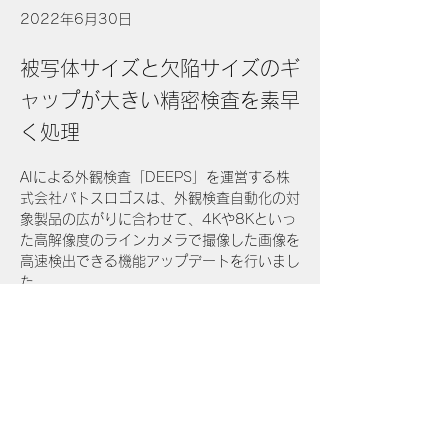
2022年6月30日
被写体サイズと欠陥サイズのギ
ャップが大きい精密検査を素早
く処理
AIによる外観検査「DEEPS」を運営する株
式会社パトスロゴスは、外観検査自動化の対
象製品の広がりに合わせて、4Kや8Kといっ
た高解像度のラインカメラで撮像した画像を
高速検出できる機能アップデートを行いまし
た。
https://prtimes.jp/main/html/rd/p/000000
Previous
Next
009.000078735.html
運営企業：株式会社creato
deeps.contact@creato-c.jp