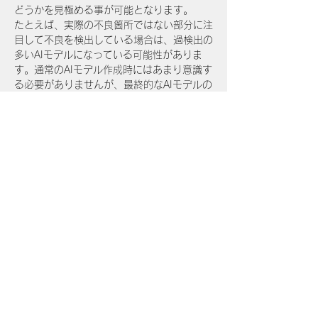
どうかを見極める事が可能となります。
たとえば、実際の不良箇所ではない部分に注
目して不良を検出している場合は、過検出の
多いAIモデルになっている可能性がありま
す。通常のAIモデル作成時にはあまり意識す
る必要がありませんが、最終的なAIモデルの
性能を評価する際には有効な指標となりま
す。
また、学習画像の特定の部分にAIが注目する
様に学習する機能も本バージョンに実装され
ており、上記のヒートマップ表示で確認を行
い適切な特徴を学ばせることが可能なりまし
た。これらの機能により、より高い精度で過
検出の少ないAIモデルを、少ない操作で作成
Previous
Next
ができることが特長となります。
運営企業：株式会社creato
deeps.contact@creato-c.jp